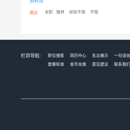
资料员
/
全职
/
隆林
/
经验不限
/
不限
面议
栏目导航:
职位搜索
简历中心
名企展示
一句话
套餐标准
金币充值
意见建议
联系我