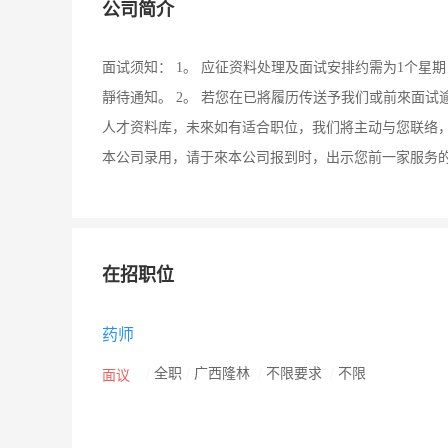
公司简介
面试须知： 1。 应征资料处理及面试安排约需为1个
靜待通知。 2。 若您在已將履历传送予我们或前來面
人才资料库，未來如有适合职位，我们將主动与您联络，
本公司录用，请于來本公司报到时，出示您前一家服务
在招职位
药师
/
全职
/
广西隆林
/
不限要求
/
不限
面议