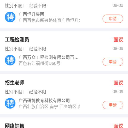
杨经理 发布 [网络销售 ] 招聘信息
08-09
性别不限
经验不限
康女士 发布 [销售代表 ] 招聘信息
【平果华锋电脑科技发展有限公司 】 强势入驻
广西恒升集团
申请
广西百色市新兴路体育广场恒升大厦
工程检测员
面议
08-09
性别不限
经验不限
广西万众工程检测有限公司百色分公司
申请
百色右江福州街D60号
招生老师
面议
08-09
性别不限
经验不限
广西研博教育科技有限公司
申请
广西壮族自治区 南宁 西乡塘区 高新区科园东四路远信大厦
网络销售
面议